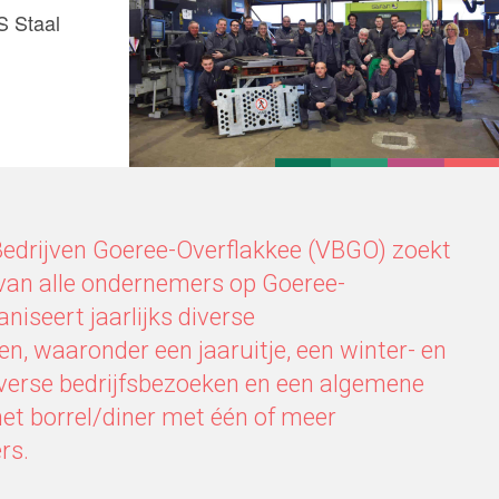
S Staal
Bedrijven Goeree-Overflakkee (VBGO) zoekt
 van alle ondernemers op Goeree-
niseert jaarlijks diverse
, waaronder een jaaruitje, een winter- en
iverse bedrijfsbezoeken en een algemene
et borrel/diner met één of meer
rs.