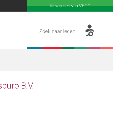
lid worden van VBGO
sburo B.V.