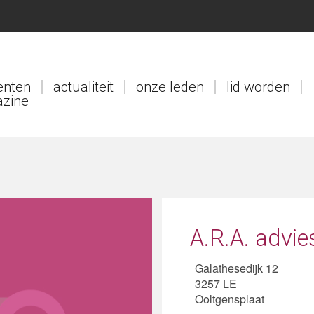
nten
actualiteit
onze leden
lid worden
zine
A.R.A. advie
Galathesedijk 12
3257 LE
Ooltgensplaat