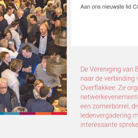
Aan ons nieuwste lid C
De Vereniging van 
naar de verbinding
Overflakkee. Ze orga
netwerkevenementen
een zomerborrel, d
ledenvergadering m
interessante spreke