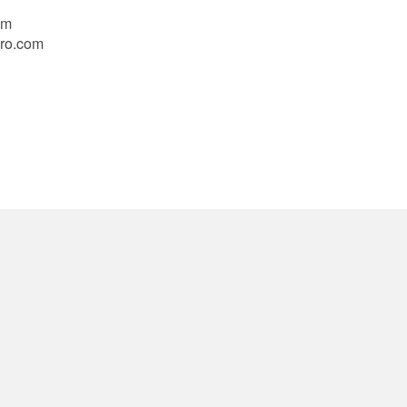
om
uro.com