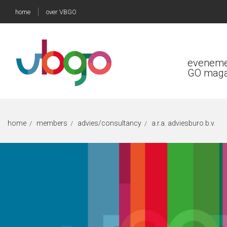
home
over VBGO
eveneme
GO maga
home
members
advies/consultancy
a.r.a. adviesburo b.v.
/
/
/