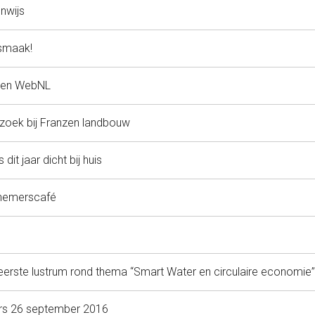
Onwijs
 smaak!
ken WebNL
oek bij Franzen landbouw
it jaar dicht bij huis
nemerscafé
 eerste lustrum rond thema “Smart Water en circulaire economie”
ers 26 september 2016