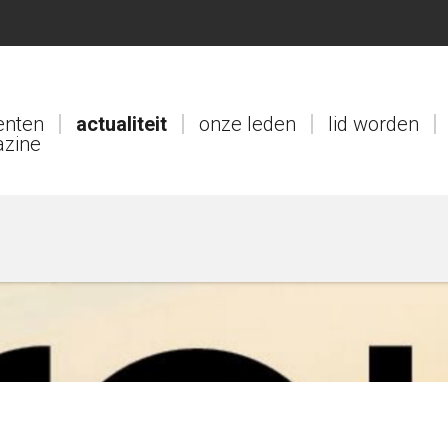
nten
actualiteit
onze leden
lid worden
zine