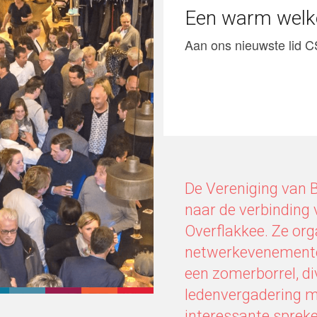
Een warm wel
Aan ons nieuwste lid C
De Vereniging van 
naar de verbinding
Overflakkee. Ze orga
netwerkevenementen
een zomerborrel, d
ledenvergadering m
interessante spreke