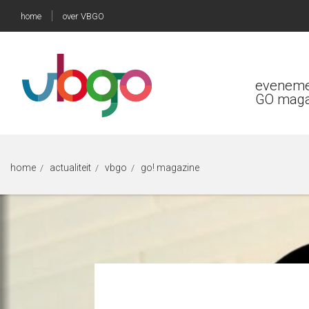
home
over VBGO
eveneme
GO maga
home
actualiteit
vbgo
go! magazine
/
/
/