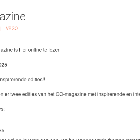
azine
|
VBGO
gazine is
online te lezen
hier
025
inspirerende edities!!
nen er twee edities van het GO-magazine met inspirerende en int
es:
25