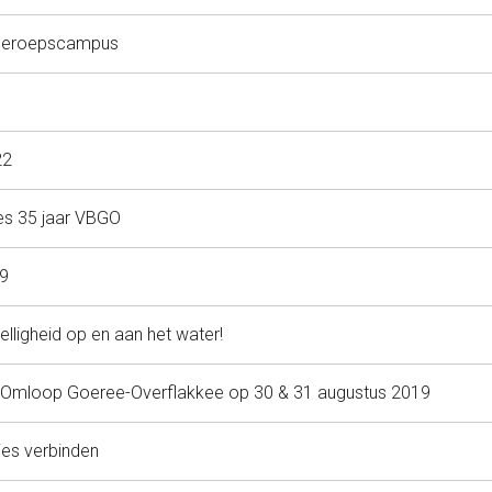
 Beroepscampus
22
s 35 jaar VBGO
9
lligheid op en aan het water!
j Omloop Goeree-Overflakkee op 30 & 31 augustus 2019
ies verbinden