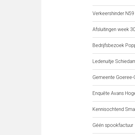
Verkeershinder N59
Afsluitingen week 3
Bedrijfsbezoek Popp
Ledenuitje Schieda
Gemeente Goeree-O
Enquête Avans Hoge
Kennisochtend Smar
Géén spookfactuur