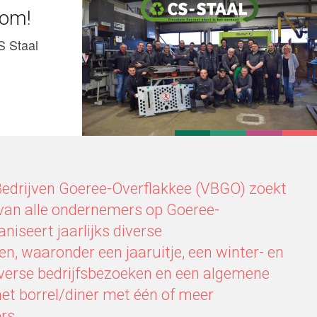
kom!
S Staal
Bedrijven Goeree-Overflakkee (VBGO) zoekt
 van alle ondernemers op Goeree-
niseert jaarlijks diverse
, waaronder een jaaruitje, een winter- en
iverse bedrijfsbezoeken en een algemene
et borrel/diner met één of meer
rs.