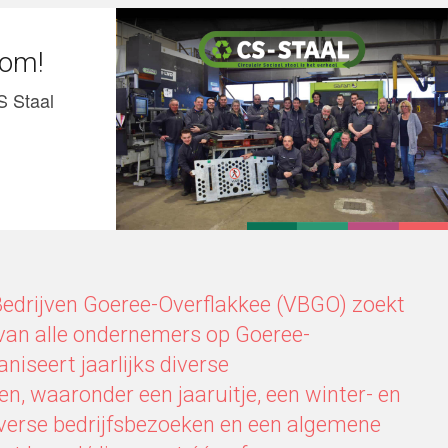
kom!
S Staal
Bedrijven Goeree-Overflakkee (VBGO) zoekt
 van alle ondernemers op Goeree-
niseert jaarlijks diverse
, waaronder een jaaruitje, een winter- en
iverse bedrijfsbezoeken en een algemene