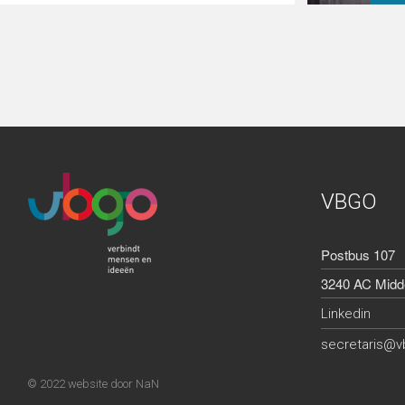
VBGO
Postbus 107
3240 AC Midde
Linkedin
secretaris@v
© 2022 website door
NaN