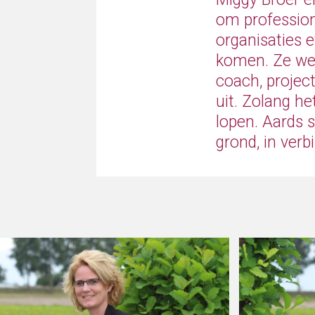
om profession
organisaties e
komen. Ze wer
coach, projectl
uit. Zolang he
lopen. Aards s
grond, in verb