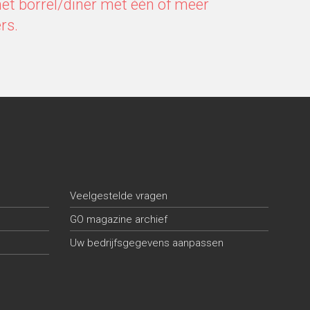
et borrel/diner met één of meer
rs.
Veelgestelde vragen
GO magazine archief
Uw bedrijfsgegevens aanpassen