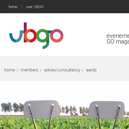
home
over VBGO
eveneme
GO maga
home
members
advies/consultancy
aards
/
/
/