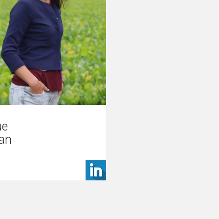
ue
an