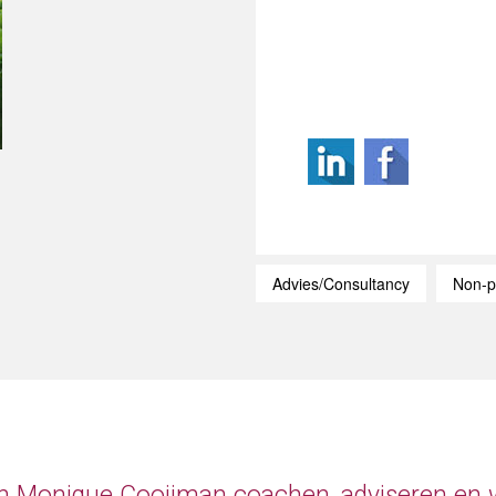
Advies/Consultancy
Non-p
en Monique Cooijman coachen, adviseren en