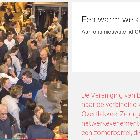
Een warm wel
Aan ons nieuwste lid C
De Vereniging van 
naar de verbinding
Overflakkee. Ze orga
netwerkevenementen
een zomerborrel, d