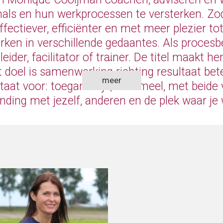
als en hun werkprocessen te versterken. Zo
ffectiever, efficiënter en met meer plezier tot
ken in verschillende gedaantes. Als procesbe
eider, facilitator of trainer. De titel maakt he
...
t doel is samenwerking richting resultaat bete
meer
taat voor: toegankelijk, informeel, met beide
inding met jezelf, anderen en de plek waar je