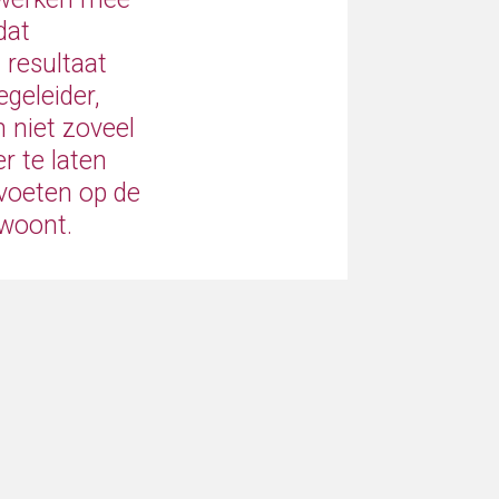
dat
 resultaat
geleider,
n niet zoveel
r te laten
 voeten op de
 woont.