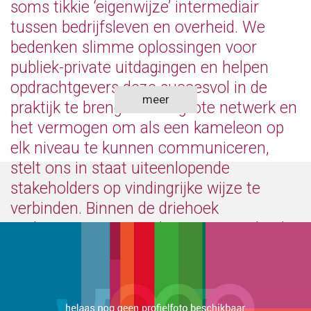
soms tikkie ‘eigenwijze’ intermediair
tussen bedrijfsleven en overheid. We
bedenken slimme oplossingen voor
publiek-private uitdagingen en helpen
...
opdrachtgevers deze succesvol in de
meer
praktijk te brengen. Ons grote netwerk en
het vermogen om als een kameleon op
elk niveau te kunnen communiceren,
stelt ons in staat uiteenlopende
stakeholders op vindingrijke wijze te
verbinden. Binnen de driehoek
ondernemers, samenleving en overheid
creëren we zo draagvlak en werken we
samen aan innovatieve concepten die
een gezamenlijke visie, taal en droom
vertegenwoordigen.