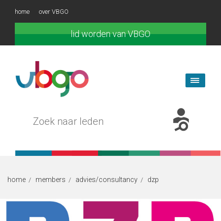
home
over VBGO
lid worden van VBGO
home
members
advies/consultancy
dzp
/
/
/