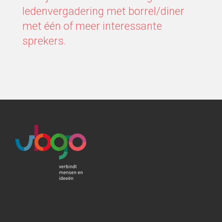
ledenvergadering met borrel/diner
met één of meer interessante
sprekers.