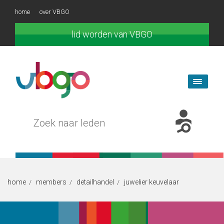
home
over VBGO
lid worden van VBGO
home
members
detailhandel
juwelier keuvelaar
/
/
/