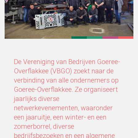
De Vereniging van Bedrijven Goeree-
Overflakkee (VBGO) zoekt naar de
verbinding van alle ondernemers op
Goeree-Overflakkee. Ze organiseert
jaarlijks diverse
netwerkevenementen, waaronder
een jaaruitje, een winter- en een
zomerborrel, diverse
bedrijfsbezoeken en een algemene