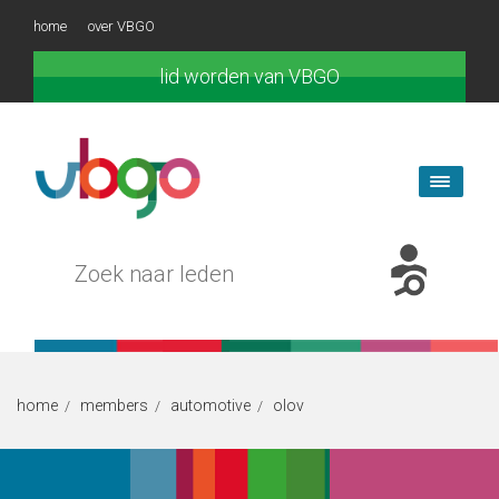
home
over VBGO
lid worden van VBGO
home
members
automotive
olov
/
/
/