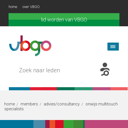
home
over VBGO
lid worden van VBGO
home
members
advies/consultancy
onwijs multitouch
/
/
/
specialists