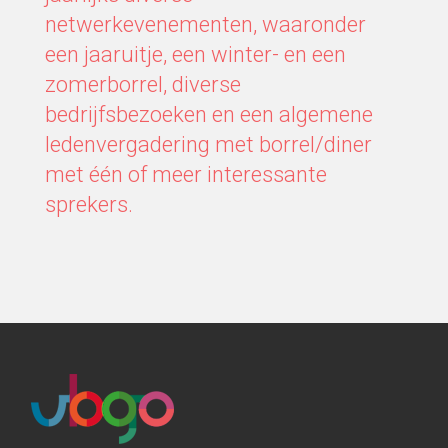
netwerkevenementen, waaronder
een jaaruitje, een winter- en een
zomerborrel, diverse
bedrijfsbezoeken en een algemene
ledenvergadering met borrel/diner
met één of meer interessante
sprekers.