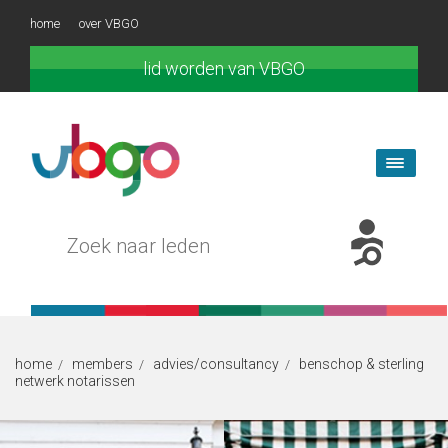
home
over VBGO
lid worden van VBGO
home
members
advies/consultancy
benschop & sterling
/
/
/
netwerk notarissen