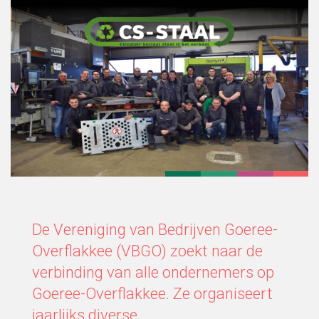
De Vereniging van Bedrijven Goeree-
Overflakkee (VBGO) zoekt naar de
verbinding van alle ondernemers op
Goeree-Overflakkee. Ze organiseert
jaarlijks diverse