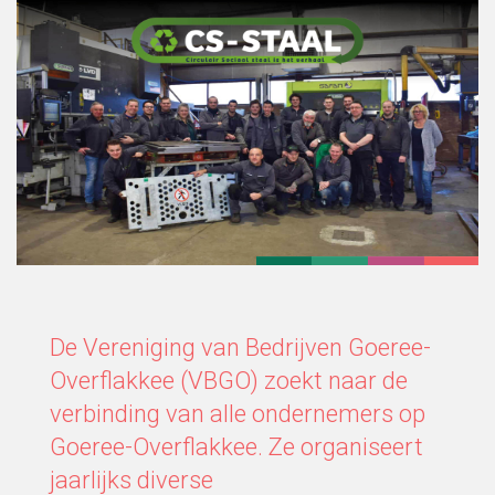
De Vereniging van Bedrijven Goeree-
Overflakkee (VBGO) zoekt naar de
verbinding van alle ondernemers op
Goeree-Overflakkee. Ze organiseert
jaarlijks diverse