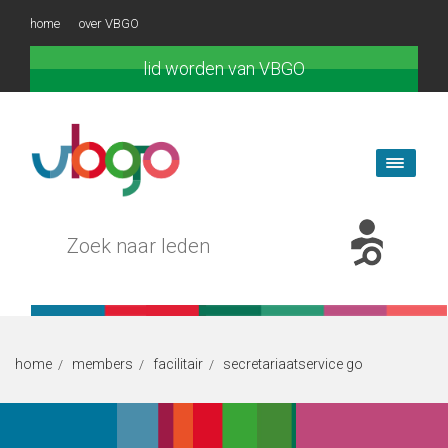
home
over VBGO
lid worden van VBGO
home
members
facilitair
secretariaatservice go
/
/
/