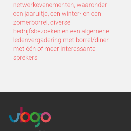
netwerkevenementen, waaronder
een jaaruitje, een winter- en een
zomerborrel, diverse
bedrijfsbezoeken en een algemene
ledenvergadering met borrel/diner
met één of meer interessante
sprekers.