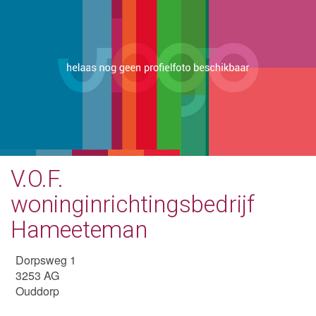
V.O.F.
woninginrichtingsbedrijf
Hameeteman
Dorpsweg 1
3253 AG
Ouddorp