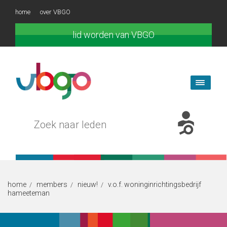
home
over VBGO
lid worden van VBGO
home
members
nieuw!
v.o.f. woninginrichtingsbedrijf
/
/
/
hameeteman