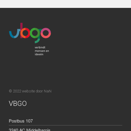
© 2022 website door
NaN
VBGO
Postbus 107
3240 AC Middelharnis