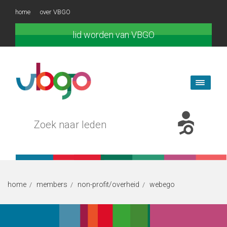
home
over VBGO
lid worden van VBGO
home
members
non-profit/overheid
webego
/
/
/