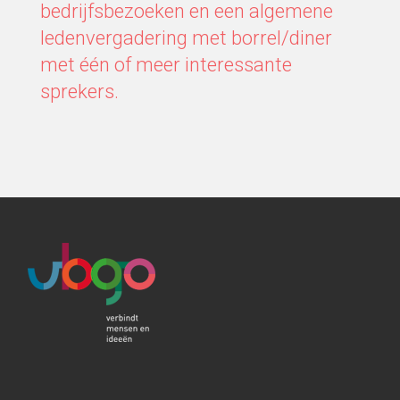
bedrijfsbezoeken en een algemene
ledenvergadering met borrel/diner
met één of meer interessante
sprekers.