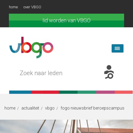
home
over VBGO
lid worden van VBGO
home
actualiteit
vbgo
fogo nieuwsbrief beroepscampus
/
/
/