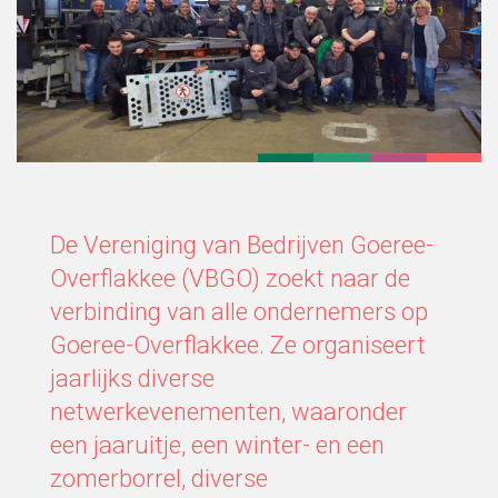
De Vereniging van Bedrijven Goeree-
Overflakkee (VBGO) zoekt naar de
verbinding van alle ondernemers op
Goeree-Overflakkee. Ze organiseert
jaarlijks diverse
netwerkevenementen, waaronder
een jaaruitje, een winter- en een
zomerborrel, diverse