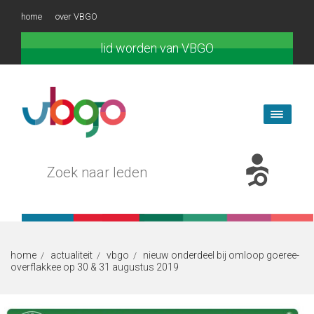
home
over VBGO
lid worden van VBGO
home
actualiteit
vbgo
nieuw onderdeel bij omloop goeree-
/
/
/
overflakkee op 30 & 31 augustus 2019